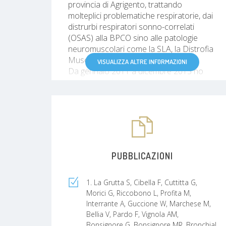
provincia di Agrigento, trattando
molteplici problematiche respiratorie, dai
distrurbi respiratori sonno-correlati
(OSAS) alla BPCO sino alle patologie
neuromuscolari come la SLA, la Distrofia
Muscolare e la SMA;
VISUALIZZA ALTRE INFORMAZIONI
Da gennaio 2011 a dicembre 2013 ho
svolto attività Libero Professionale come
Consulente medico per la gestione di
pratiche di invalidità civile e medicina del
lavoro;
Dal mese di gennaio 2011 e a tutt’oggi
ricopro il ruolo di Responsabile della
Unità Funzionale di Medicina e
PUBBLICAZIONI
Pneumologia presso la Casa di Cura
Candela di Palermo.
1. La Grutta S, Cibella F, Cuttitta G,
Morici G, Riccobono L, Profita M,
Interrante A, Guccione W, Marchese M,
Bellia V, Pardo F, Vignola AM,
Bonsignore G, Bonsignore MR. Bronchial