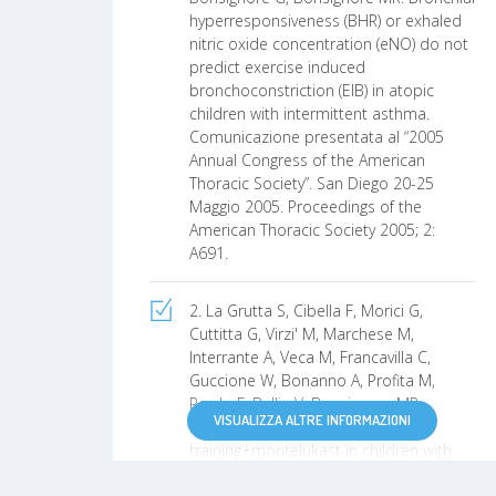
hyperresponsiveness (BHR) or exhaled
nitric oxide concentration (eNO) do not
predict exercise induced
bronchoconstriction (EIB) in atopic
children with intermittent asthma.
Comunicazione presentata al “2005
Annual Congress of the American
Thoracic Society”. San Diego 20-25
Maggio 2005. Proceedings of the
American Thoracic Society 2005; 2:
A691.
2. La Grutta S, Cibella F, Morici G,
Cuttitta G, Virzi' M, Marchese M,
Interrante A, Veca M, Francavilla C,
Guccione W, Bonanno A, Profita M,
Pardo F, Bellia V, Bonsignore MR.
VISUALIZZA ALTRE INFORMAZIONI
Beneficial effects of aerobic
training+montelukast in children with
mild intermittent asthma.